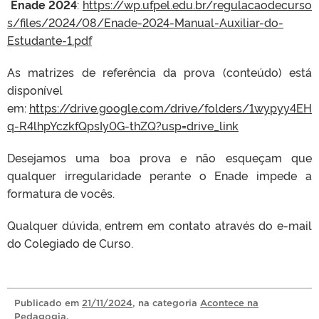
Enade 2024
:
https://wp.ufpel.edu.br/regulacaodecurso
s/files/2024/08/Enade-2024-Manual-Auxiliar-do-
Estudante-1.pdf
As matrizes de referência da prova (conteúdo) está
disponível
em:
https://drive.google.com/drive/folders/1wypyy4EH
q-R4lhpYczkfQpsIy0G-thZQ?usp=drive_link
Desejamos uma boa prova e não esqueçam que
qualquer irregularidade perante o Enade impede a
formatura de vocês.
Qualquer dúvida, entrem em contato através do e-mail
do Colegiado de Curso.
Publicado
em
21/11/2024
, na categoria
Acontece na
Pedagogia
.