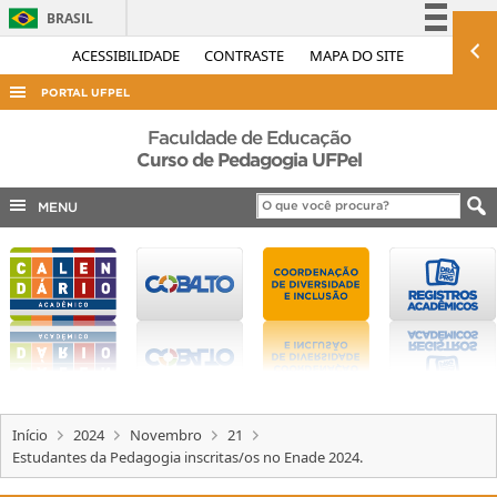
BRASIL
Simplifique!
ACESSIBILIDADE
CONTRASTE
MAPA DO SITE
Comunica BR
PORTAL UFPEL
Participe
ACESSO À INFORMAÇÃO
Faculdade de Educação
Acesso à informação
Curso de Pedagogia UFPel
AUDITORIA
Legislação
MENU
COBALTO
Canais
CONCURSOS
EDITAIS
INTERNACIONAL
OUVIDORIA
PORTARIAS
Início
2024
Novembro
21
TELEFONES
Estudantes da Pedagogia inscritas/os no Enade 2024.