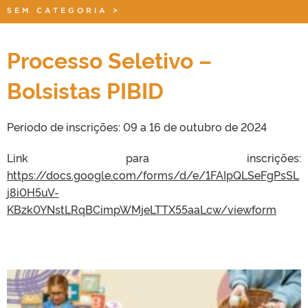
SEM CATEGORIA
>
Processo Seletivo –
Bolsistas PIBID
Período de inscrições: 09 a 16 de outubro de 2024
Link para inscrições:
https://docs.google.com/forms/d/e/1FAIpQLSeFgPsSL
j8i0H5uV-
KBzk0YNstLRqBCimpWMjeLTTX55aaLcw/viewform