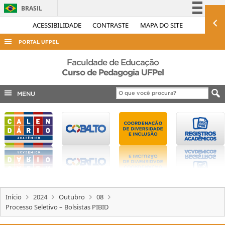
BRASIL
Simplifique!
ACESSIBILIDADE
CONTRASTE
MAPA DO SITE
Comunica BR
PORTAL UFPEL
Participe
ACESSO À INFORMAÇÃO
Faculdade de Educação
Acesso à informação
Curso de Pedagogia UFPel
AUDITORIA
Legislação
MENU
COBALTO
Canais
CONCURSOS
EDITAIS
INTERNACIONAL
OUVIDORIA
PORTARIAS
Início
2024
Outubro
08
TELEFONES
Processo Seletivo – Bolsistas PIBID