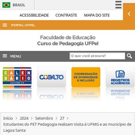
BRASIL
Simplifique!
ACESSIBILIDADE
CONTRASTE
MAPA DO SITE
Comunica BR
PORTAL UFPEL
Participe
ACESSO À INFORMAÇÃO
Faculdade de Educação
Acesso à informação
Curso de Pedagogia UFPel
AUDITORIA
Legislação
MENU
COBALTO
Canais
CONCURSOS
EDITAIS
INTERNACIONAL
OUVIDORIA
PORTARIAS
Início
2024
Setembro
27
TELEFONES
Estudantes do PET Pedagogia realizam Visita à UFMG e ao município de
Lagoa Santa