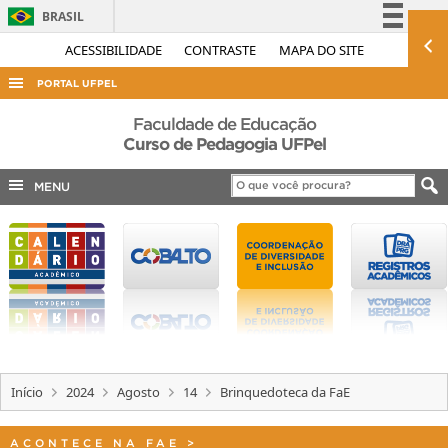
BRASIL
Simplifique!
ACESSIBILIDADE
CONTRASTE
MAPA DO SITE
Comunica BR
PORTAL UFPEL
Participe
ACESSO À INFORMAÇÃO
Faculdade de Educação
Acesso à informação
Curso de Pedagogia UFPel
AUDITORIA
Legislação
MENU
COBALTO
Canais
CONCURSOS
EDITAIS
INTERNACIONAL
OUVIDORIA
PORTARIAS
Início
2024
Agosto
14
Brinquedoteca da FaE
TELEFONES
ACONTECE NA FAE
>