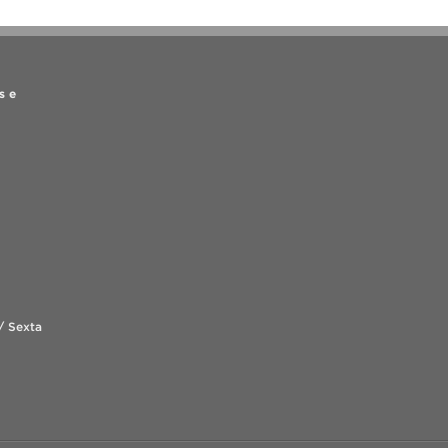
s e
/ Sexta