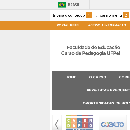
BRASIL
Ir para o conteúdo
1
Ir para o menu
2
PORTAL UFPEL
ACESSO À INFORMAÇÃO
Faculdade de Educação
Curso de Pedagogia UFPel
HOME
O CURSO
CORP
PERGUNTAS FREQUENT
OPORTUNIDADES DE BOL