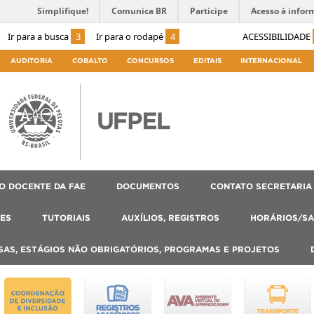
Simplifique!
Comunica BR
Participe
Acesso à infor
Ir para a busca
3
Ir para o rodapé
4
ACESSIBILIDADE
AUDITORIA
COBALTO
CONCURSOS
EDITAIS
INTERNACIONAL
O DOCENTE DA FAE
DOCUMENTOS
CONTATO SECRETARIA
ES
TUTORIAIS
AUXÍLIOS, REGISTROS
HORÁRIOS/SA
SAS, ESTÁGIOS NÃO OBRIGATÓRIOS, PROGRAMAS E PROJETOS