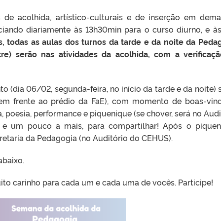
 de acolhida, artístico-culturais e de inserção em dem
iciando diariamente às 13h30min para o curso diurno, e às
s, todas as aulas dos turnos da tarde e da noite da Peda
e) serão nas atividades da acolhida, com a verificaç
o (dia 06/02, segunda-feira, no início da tarde e da noite) 
em frente ao prédio da FaE), com momento de boas-vin
, poesia, performance e piquenique (se chover, será no Audi
 e um pouco a mais, para compartilhar! Após o piquen
etaria da Pedagogia (no Auditório do CEHUS).
abaixo.
ito carinho para cada um e cada uma de vocês. Participe!