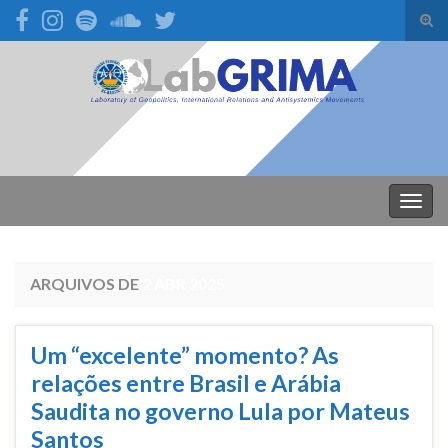
Alte
form
Search for:
de
pesq
Alter
nave
ARQUIVOS DE
2 ABR 2025
Um “excelente” momento? As
relações entre Brasil e Arábia
Saudita no governo Lula por Mateus
Santos