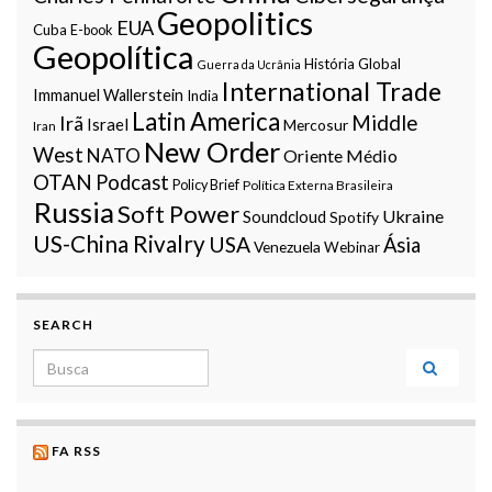
Geopolitics
EUA
Cuba
E-book
Geopolítica
História Global
Guerra da Ucrânia
International Trade
Immanuel Wallerstein
India
Latin America
Middle
Irã
Israel
Mercosur
Iran
New Order
West
NATO
Oriente Médio
OTAN
Podcast
Policy Brief
Política Externa Brasileira
Russia
Soft Power
Ukraine
Soundcloud
Spotify
US-China Rivalry
USA
Ásia
Venezuela
Webinar
SEARCH
Search for:
FA RSS