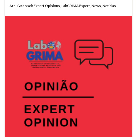
Arquivado sob
Expert Opinions
,
LabGRIMA Expert
,
News
,
Notícias