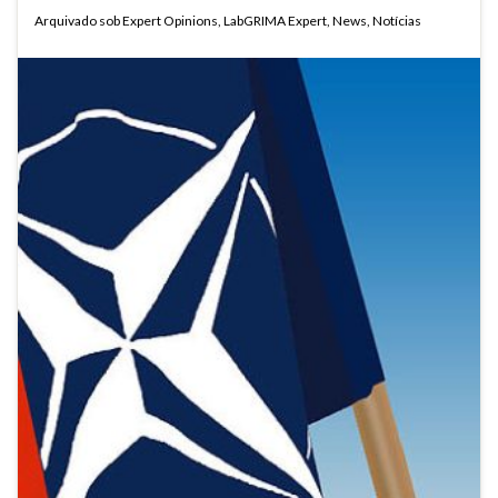
Arquivado sob
Expert Opinions
,
LabGRIMA Expert
,
News
,
Notícias