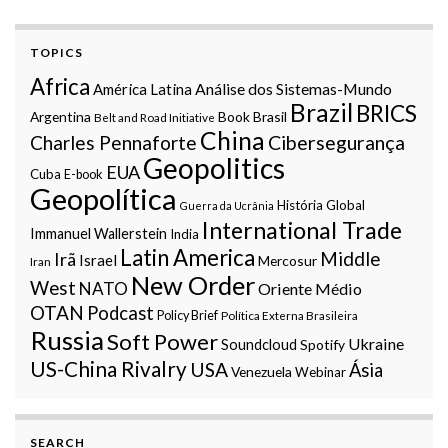
TOPICS
Africa
Análise dos Sistemas-Mundo
América Latina
Brazil
BRICS
Argentina
Book
Brasil
Belt and Road Initiative
China
Charles Pennaforte
Cibersegurança
Geopolitics
EUA
Cuba
E-book
Geopolítica
História Global
Guerra da Ucrânia
International Trade
Immanuel Wallerstein
India
Latin America
Middle
Irã
Israel
Mercosur
Iran
New Order
West
NATO
Oriente Médio
OTAN
Podcast
Policy Brief
Política Externa Brasileira
Russia
Soft Power
Ukraine
Soundcloud
Spotify
US-China Rivalry
USA
Ásia
Venezuela
Webinar
SEARCH