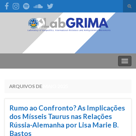
Alte
form
Search for:
de
pesq
Alter
nave
ARQUIVOS DE
MAIO 2025
Rumo ao Confronto? As Implicações
dos Mísseis Taurus nas Relações
Rússia-Alemanha por Lisa Marie B.
Bastos