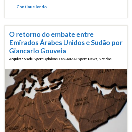
Continue lendo
O retorno do embate entre
Emirados Árabes Unidos e Sudão por
Giancarlo Gouveia
Arquivado sob
Expert Opinions
,
LabGRIMA Expert
,
News
,
Notícias