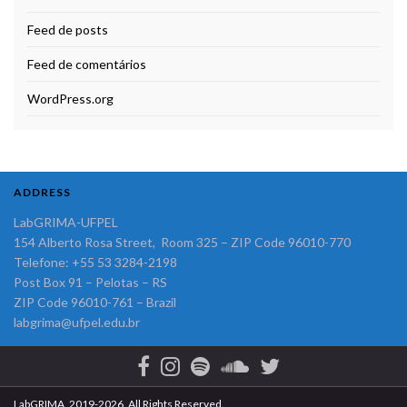
Feed de posts
Feed de comentários
WordPress.org
ADDRESS
LabGRIMA-UFPEL
154 Alberto Rosa Street, Room 325 – ZIP Code 96010-770
Telefone: +55 53 3284-2198
Post Box 91 – Pelotas – RS
ZIP Code 96010-761 – Brazil
labgrima@ufpel.edu.br
LabGRIMA, 2019-2026. All Rights Reserved.