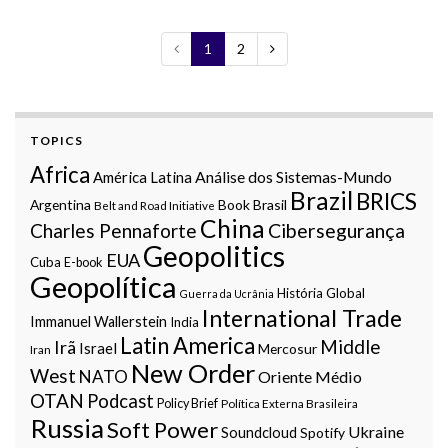
1
2
TOPICS
Africa
Análise dos Sistemas-Mundo
América Latina
Brazil
BRICS
Argentina
Book
Brasil
Belt and Road Initiative
China
Charles Pennaforte
Cibersegurança
Geopolitics
EUA
Cuba
E-book
Geopolítica
História Global
Guerra da Ucrânia
International Trade
Immanuel Wallerstein
India
Latin America
Middle
Irã
Israel
Mercosur
Iran
New Order
West
NATO
Oriente Médio
OTAN
Podcast
Policy Brief
Política Externa Brasileira
Russia
Soft Power
Ukraine
Soundcloud
Spotify