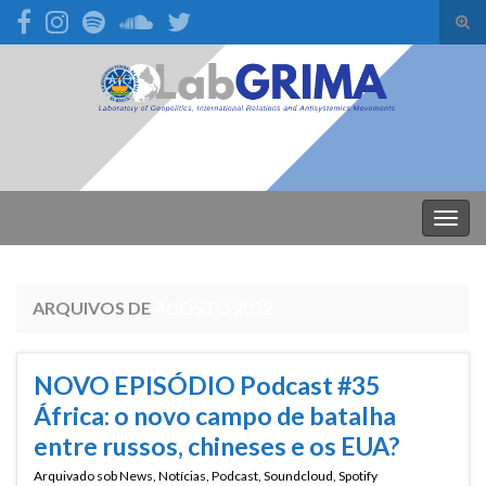
Alte
form
Search for:
de
pesq
Alter
nave
ARQUIVOS DE
AGOSTO 2022
NOVO EPISÓDIO Podcast #35
África: o novo campo de batalha
entre russos, chineses e os EUA?
Arquivado sob
News
,
Notícias
,
Podcast
,
Soundcloud
,
Spotify