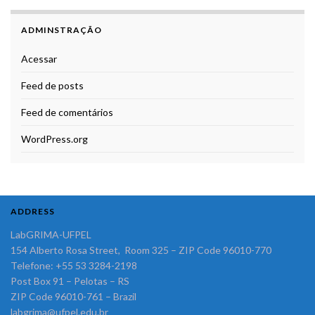
ADMINSTRAÇÃO
Acessar
Feed de posts
Feed de comentários
WordPress.org
ADDRESS
LabGRIMA-UFPEL
154 Alberto Rosa Street, Room 325 – ZIP Code 96010-770
Telefone: +55 53 3284-2198
Post Box 91 – Pelotas – RS
ZIP Code 96010-761 – Brazil
labgrima@ufpel.edu.br