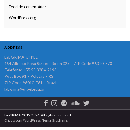
Feed de comentários
WordPress.org
ADDRESS
LabGRIMA-UFPEL
154 Alberto Rosa Street, Room 325 – ZIP Code 96010-770
Telefone: +55 53 3284-2198
Post Box 91 – Pelotas – RS
ZIP Code 96010-761 – Brazil
labgrima@ufpel.edu.br
LabGRIMA, 2019-2026. All Rights Reserved.
Criado com
WordPress
. Tema
Graphene
.