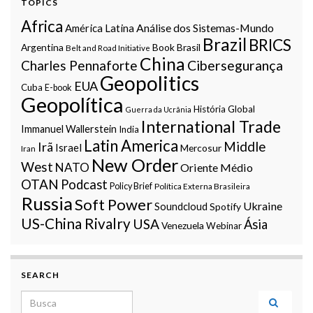
TOPICS
Africa
Análise dos Sistemas-Mundo
América Latina
Brazil
BRICS
Argentina
Book
Brasil
Belt and Road Initiative
China
Charles Pennaforte
Cibersegurança
Geopolitics
EUA
Cuba
E-book
Geopolítica
História Global
Guerra da Ucrânia
International Trade
Immanuel Wallerstein
India
Latin America
Middle
Irã
Israel
Mercosur
Iran
New Order
West
NATO
Oriente Médio
OTAN
Podcast
Policy Brief
Política Externa Brasileira
Russia
Soft Power
Ukraine
Soundcloud
Spotify
US-China Rivalry
USA
Ásia
Venezuela
Webinar
SEARCH
Search for: