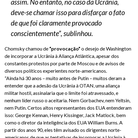
assim. No entanto,
no caso da Ucrânia
,
deve-se chamar isso para disfarçar o fato
de que foi claramente provocado
conscientemente”, sublinhou.
Chomsky chamou de
“provocação”
o desejo de Washington
de incorporar a Ucrânia à Aliança Atlântica, apesar dos
constantes protestos por parte de Moscou e de avisos de
diversos políticos experientes norte-americanos.
“Ainda há 30 anos – muito antes de Putin – muitos deram a
entender que
a adesão da Ucrânia à OTAN
, uma aliança
militar hostil, assinalaria que o limite foi atravessado, e
nenhum líder russo o aceitaria. Nem Gorbachev, nem Yeltsin,
nem Putin. Certos altos representantes dos EUA entenderam
isso: George Kennan, Henry Kissinger, Jack Matlock, bem
como o diretor da inteligência dos EUA William Burns. A
partir dos anos 90, eles têm avisado os dirigentes norte-
americanos de que as tentativas de incorporar a Ucrânia à