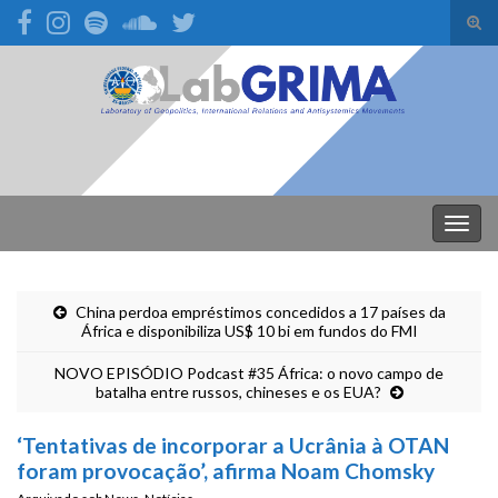
Alte
form
Search for:
de
pesq
Alter
nave
China perdoa empréstimos concedidos a 17 países da
África e disponibiliza US$ 10 bi em fundos do FMI
NOVO EPISÓDIO Podcast #35 África: o novo campo de
batalha entre russos, chineses e os EUA?
‘Tentativas de incorporar a Ucrânia à OTAN
foram provocação’, afirma Noam Chomsky