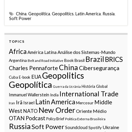
China
,
Geopolítica
,
Geopolitics
,
Latin America
,
Russia
,
Soft Power
TOPICS
Africa
Análise dos Sistemas-Mundo
América Latina
Brazil
BRICS
Argentina
Book
Brasil
Belt and Road Initiative
China
Charles Pennaforte
Cibersegurança
Geopolitics
EUA
Cuba
E-book
Geopolítica
História Global
Guerra da Ucrânia
International Trade
Immanuel Wallerstein
India
Latin America
Middle
Irã
Israel
Mercosur
Iran
New Order
West
NATO
Oriente Médio
OTAN
Podcast
Policy Brief
Política Externa Brasileira
Russia
Soft Power
Ukraine
Soundcloud
Spotify