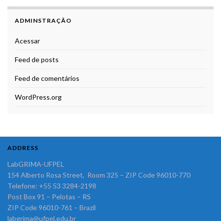
ADMINSTRAÇÃO
Acessar
Feed de posts
Feed de comentários
WordPress.org
ADDRESS
LabGRIMA-UFPEL
154 Alberto Rosa Street, Room 325 – ZIP Code 96010-770
Telefone: +55 53 3284-2198
Post Box 91 – Pelotas – RS
ZIP Code 96010-761 – Brazil
labgrima@ufpel.edu.br