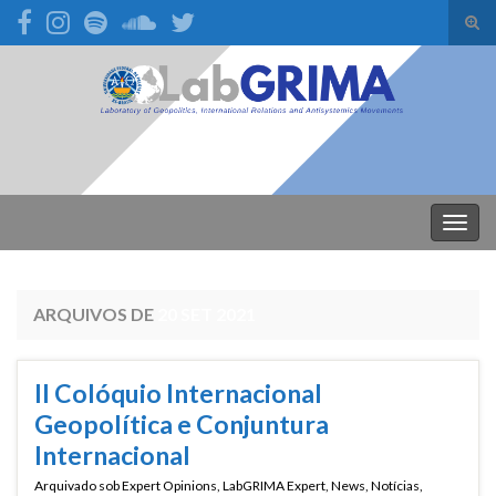
Alte
form
Search for:
de
pesq
Alter
nave
ARQUIVOS DE
20 SET 2021
II Colóquio Internacional
Geopolítica e Conjuntura
Internacional
Arquivado sob
Expert Opinions
,
LabGRIMA Expert
,
News
,
Notícias
,