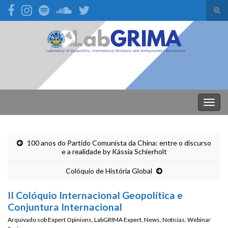
Alte
form
Search for:
de
pesq
Alter
nave
100 anos do Partido Comunista da China: entre o discurso
e a realidade by Kássia Schierholt
Colóquio de História Global
II Colóquio Internacional Geopolítica e
Conjuntura Internacional
Arquivado sob
Expert Opinions
,
LabGRIMA Expert
,
News
,
Notícias
,
Webinar