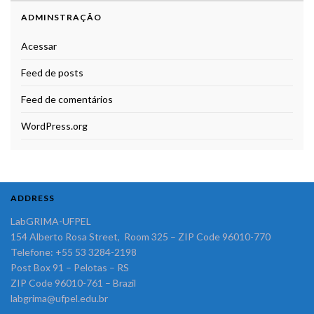
ADMINSTRAÇÃO
Acessar
Feed de posts
Feed de comentários
WordPress.org
ADDRESS
LabGRIMA-UFPEL
154 Alberto Rosa Street, Room 325 – ZIP Code 96010-770
Telefone: +55 53 3284-2198
Post Box 91 – Pelotas – RS
ZIP Code 96010-761 – Brazil
labgrima@ufpel.edu.br