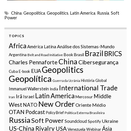
China
,
Geopolítica
,
Geopolitics
,
Latin America
,
Russia
,
Soft
Power
TOPICS
Africa
Análise dos Sistemas-Mundo
América Latina
Brazil
BRICS
Argentina
Book
Brasil
Belt and Road Initiative
China
Charles Pennaforte
Cibersegurança
Geopolitics
EUA
Cuba
E-book
Geopolítica
História Global
Guerra da Ucrânia
International Trade
Immanuel Wallerstein
India
Latin America
Middle
Irã
Israel
Mercosur
Iran
New Order
West
NATO
Oriente Médio
OTAN
Podcast
Policy Brief
Política Externa Brasileira
Russia
Soft Power
Ukraine
Soundcloud
Spotify
US-China Rivalry
USA
Ásia
Venezuela
Webinar