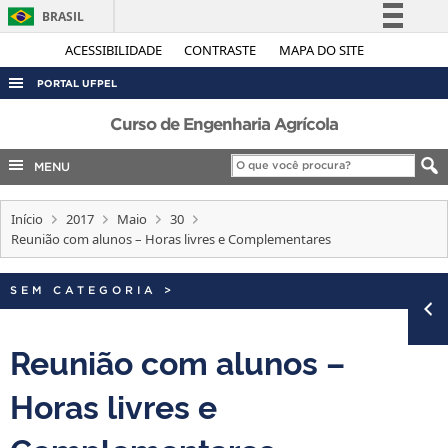
BRASIL
Simplifique!
ACESSIBILIDADE
CONTRASTE
MAPA DO SITE
Comunica BR
PORTAL UFPEL
Participe
ACESSO À INFORMAÇÃO
Curso de Engenharia Agrícola
Acesso à informação
AUDITORIA
MENU
Legislação
COBALTO
Canais
Início
2017
Maio
30
CONCURSOS
Reunião com alunos – Horas livres e Complementares
EDITAIS
INTERNACIONAL
SEM CATEGORIA
>
OUVIDORIA
Reunião com alunos –
PORTARIAS
Horas livres e
TELEFONES