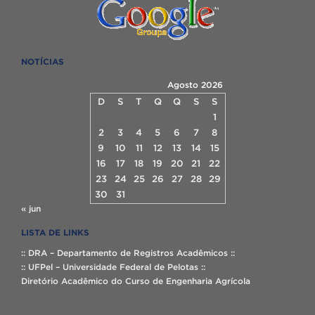
NOTÍCIAS
Agosto 2026
D
S
T
Q
Q
S
S
1
2
3
4
5
6
7
8
9
10
11
12
13
14
15
16
17
18
19
20
21
22
23
24
25
26
27
28
29
30
31
« jun
LISTA DE LINKS
:: DRA – Departamento de Registros Acadêmicos ::
:: UFPel – Universidade Federal de Pelotas ::
Diretório Acadêmico do Curso de Engenharia Agrícola