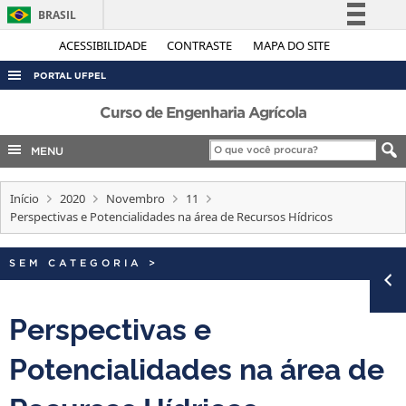
BRASIL
Simplifique!
ACESSIBILIDADE
CONTRASTE
MAPA DO SITE
Comunica BR
PORTAL UFPEL
Participe
ACESSO À INFORMAÇÃO
Curso de Engenharia Agrícola
Acesso à informação
AUDITORIA
MENU
Legislação
COBALTO
Canais
Início
2020
Novembro
11
CONCURSOS
Perspectivas e Potencialidades na área de Recursos Hídricos
EDITAIS
INTERNACIONAL
SEM CATEGORIA
>
OUVIDORIA
Perspectivas e
PORTARIAS
Potencialidades na área de
TELEFONES