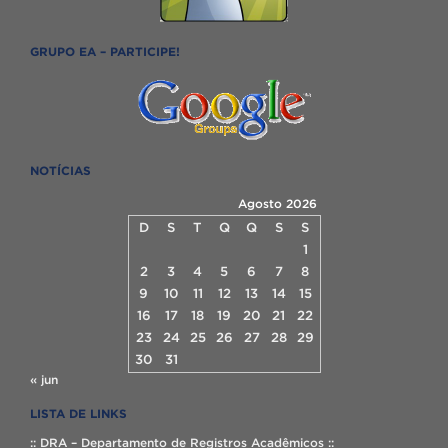
GRUPO EA – PARTICIPE!
NOTÍCIAS
Agosto 2026
D
S
T
Q
Q
S
S
1
2
3
4
5
6
7
8
9
10
11
12
13
14
15
16
17
18
19
20
21
22
23
24
25
26
27
28
29
30
31
« jun
LISTA DE LINKS
:: DRA – Departamento de Registros Acadêmicos ::