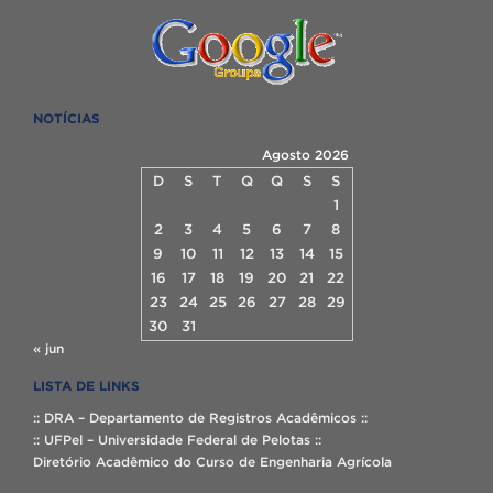
NOTÍCIAS
Agosto 2026
D
S
T
Q
Q
S
S
1
2
3
4
5
6
7
8
9
10
11
12
13
14
15
16
17
18
19
20
21
22
23
24
25
26
27
28
29
30
31
« jun
LISTA DE LINKS
:: DRA – Departamento de Registros Acadêmicos ::
:: UFPel – Universidade Federal de Pelotas ::
Diretório Acadêmico do Curso de Engenharia Agrícola