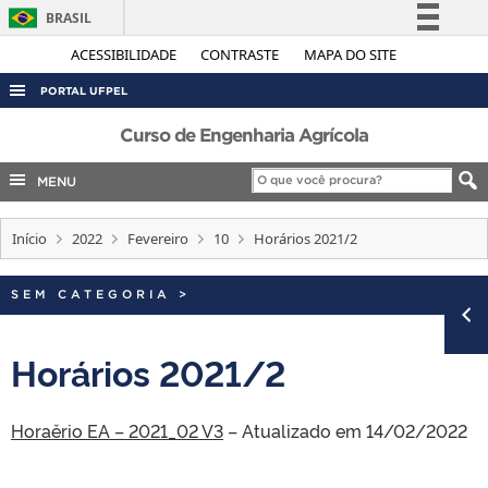
BRASIL
Simplifique!
ACESSIBILIDADE
CONTRASTE
MAPA DO SITE
Comunica BR
PORTAL UFPEL
Participe
ACESSO À INFORMAÇÃO
Curso de Engenharia Agrícola
Acesso à informação
AUDITORIA
MENU
Legislação
COBALTO
Canais
Início
2022
Fevereiro
10
Horários 2021/2
CONCURSOS
EDITAIS
SEM CATEGORIA
>
INTERNACIONAL
OUVIDORIA
Horários 2021/2
PORTARIAS
Horaěrio EA – 2021_02 V3
TELEFONES
– Atualizado em 14/02/2022