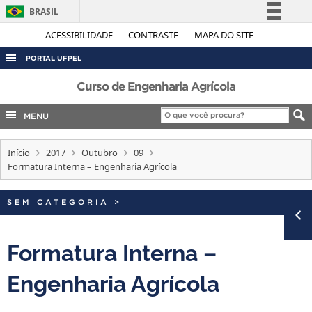
BRASIL
Simplifique!
ACESSIBILIDADE
CONTRASTE
MAPA DO SITE
Comunica BR
PORTAL UFPEL
Participe
ACESSO À INFORMAÇÃO
Curso de Engenharia Agrícola
Acesso à informação
AUDITORIA
MENU
Legislação
COBALTO
Canais
Início
2017
Outubro
09
CONCURSOS
Formatura Interna – Engenharia Agrícola
EDITAIS
INTERNACIONAL
SEM CATEGORIA
>
OUVIDORIA
Formatura Interna –
PORTARIAS
Engenharia Agrícola
TELEFONES