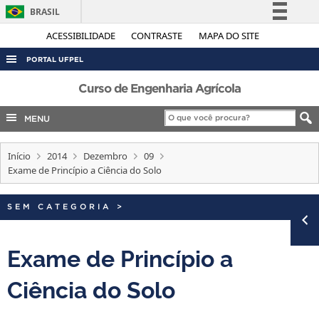
BRASIL
Simplifique!
ACESSIBILIDADE
CONTRASTE
MAPA DO SITE
Comunica BR
PORTAL UFPEL
Participe
ACESSO À INFORMAÇÃO
Curso de Engenharia Agrícola
Acesso à informação
AUDITORIA
MENU
Legislação
COBALTO
Canais
Início
2014
Dezembro
09
CONCURSOS
Exame de Princípio a Ciência do Solo
EDITAIS
INTERNACIONAL
SEM CATEGORIA
>
OUVIDORIA
Exame de Princípio a
PORTARIAS
Ciência do Solo
TELEFONES