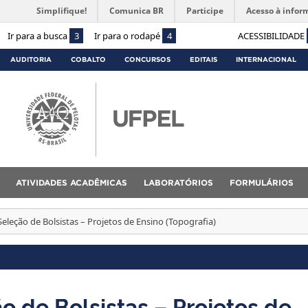
Simplifique!
Comunica BR
Participe
Acesso à infor
Ir para a busca
3
Ir para o rodapé
4
ACESSIBILIDADE
AUDITORIA
COBALTO
CONCURSOS
EDITAIS
INTERNACIONAL
ATIVIDADES ACADÊMICAS
LABORATÓRIOS
FORMULÁRIOS
Seleção de Bolsistas – Projetos de Ensino (Topografia)
o de Bolsistas – Projetos de