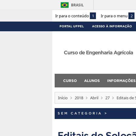
BRASIL
Ir para o conteúdo
1
Ir para o menu
2
PORTAL UFPEL
ACESSO À INFORMAÇÃO
Curso de Engenharia Agrícola
CURSO
ALUNOS
INFORMAÇÕES
Início
2018
Abril
27
Editais de 
SEM CATEGORIA
>
Editais de Seleçã