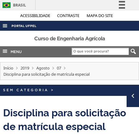
BRASIL
Simplifique!
ACESSIBILIDADE
CONTRASTE
MAPA DO SITE
Comunica BR
PORTAL UFPEL
Participe
ACESSO À INFORMAÇÃO
Curso de Engenharia Agrícola
Acesso à informação
AUDITORIA
MENU
Legislação
COBALTO
Canais
Início
2019
Agosto
07
CONCURSOS
Disciplina para solicitação de matrícula especial
EDITAIS
INTERNACIONAL
SEM CATEGORIA
>
OUVIDORIA
Disciplina para solicitação
PORTARIAS
de matrícula especial
TELEFONES