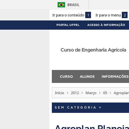
BRASIL
Ir para o conteúdo
1
Ir para o menu
2
PORTAL UFPEL
ACESSO À INFORMAÇÃO
Curso de Engenharia Agrícola
CURSO
ALUNOS
INFORMAÇÕES
Início
2012
Março
05
Agroplan
SEM CATEGORIA
>
Agroplan Planej