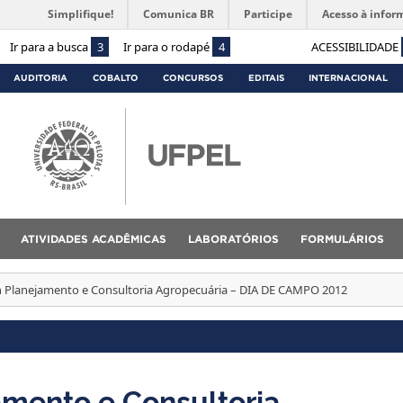
Simplifique!
Comunica BR
Participe
Acesso à infor
Ir para a busca
3
Ir para o rodapé
4
ACESSIBILIDADE
AUDITORIA
COBALTO
CONCURSOS
EDITAIS
INTERNACIONAL
ATIVIDADES ACADÊMICAS
LABORATÓRIOS
FORMULÁRIOS
 Planejamento e Consultoria Agropecuária – DIA DE CAMPO 2012
amento e Consultoria