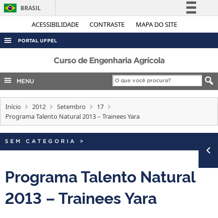
BRASIL
Simplifique!
ACESSIBILIDADE
CONTRASTE
MAPA DO SITE
Comunica BR
PORTAL UFPEL
Participe
ACESSO À INFORMAÇÃO
Curso de Engenharia Agrícola
Acesso à informação
AUDITORIA
MENU
Legislação
COBALTO
Canais
Início
2012
Setembro
17
CONCURSOS
Programa Talento Natural 2013 – Trainees Yara
EDITAIS
INTERNACIONAL
SEM CATEGORIA
>
OUVIDORIA
Programa Talento Natural
PORTARIAS
2013 – Trainees Yara
TELEFONES