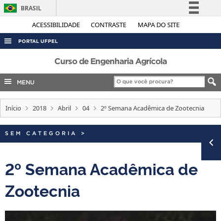
BRASIL
Simplifique!
ACESSIBILIDADE
CONTRASTE
MAPA DO SITE
Comunica BR
PORTAL UFPEL
Participe
ACESSO À INFORMAÇÃO
Curso de Engenharia Agrícola
Acesso à informação
AUDITORIA
MENU
Legislação
COBALTO
Canais
Início
2018
Abril
04
2º Semana Acadêmica de Zootecnia
CONCURSOS
EDITAIS
SEM CATEGORIA
>
INTERNACIONAL
OUVIDORIA
2º Semana Acadêmica de
PORTARIAS
Zootecnia
TELEFONES