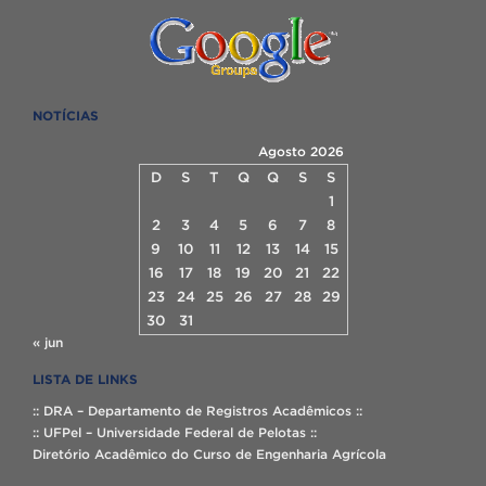
NOTÍCIAS
Agosto 2026
D
S
T
Q
Q
S
S
1
2
3
4
5
6
7
8
9
10
11
12
13
14
15
16
17
18
19
20
21
22
23
24
25
26
27
28
29
30
31
« jun
LISTA DE LINKS
:: DRA – Departamento de Registros Acadêmicos ::
:: UFPel – Universidade Federal de Pelotas ::
Diretório Acadêmico do Curso de Engenharia Agrícola