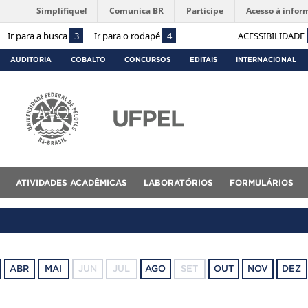
Simplifique!
Comunica BR
Participe
Acesso à infor
Ir para a busca
3
Ir para o rodapé
4
ACESSIBILIDADE
AUDITORIA
COBALTO
CONCURSOS
EDITAIS
INTERNACIONAL
ATIVIDADES ACADÊMICAS
LABORATÓRIOS
FORMULÁRIOS
ABR
MAI
JUN
JUL
AGO
SET
OUT
NOV
DEZ