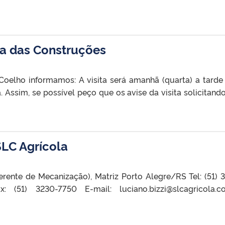
ca das Construções
Coelho informamos: A visita será amanhã (quarta) a tard
. Assim, se possível peço que os avise da visita solicitand
SLC Agrícola
Gerente de Mecanização), Matriz Porto Alegre/RS Tel: (51) 
 (51) 3230-7750 E-mail: luciano.bizzi@slcagricola.c