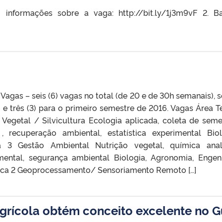
 informações sobre a vaga: http://bit.ly/1j3m9vF 2. B
as – seis (6) vagas no total (de 20 e de 30h semanais), 
to e três (3) para o primeiro semestre de 2016. Vagas Área 
Vegetal / Silvicultura Ecologia aplicada, coleta de seme
, recuperação ambiental, estatística experimental Biol
a 3 Gestão Ambiental Nutrição vegetal, química analí
rimental, segurança ambiental Biologia, Agronomia, Engen
mica 2 Geoprocessamento/ Sensoriamento Remoto […]
grícola obtém conceito excelente no G