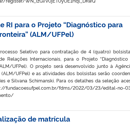
ar/register/WN_izGvV0jET0yOE1Hql_DKwQ
e RI para o Projeto “Diagnóstico para
Fronteira” (ALM/UFPel)
Processo Seletivo para contratação de 4 (quatro) bolsist
e Relações Internacionais, para o Projeto “Diagnóstico
 (ALM/UFPel). O projeto será desenvolvido junto à Agênc
(ALM/UFPel) e as atividades dos bolsistas serão coorde
des e Silvana Schimanski. Para os detalhes da seleção ace
ttps://fundacoesufpel.com.br/fdms/2022/03/23/edital-no-0
mento/
ealização de matrícula