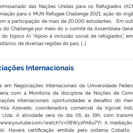
comissariado das Nações Unidas para os Refugiados (A
iação para o MUN Refugee Challenge 2021, ação do órg
om a participação de mais de 20.000 estudantes. Em ou
u do Challenge por meio do o comitê da Assembleia Gera
do tópico A) “Apoio à inclusão social de refugiados”, e
tários, de diversas regiões do país, […]
iações Internacionais
 em Negociações Internacionais da Universidade Feder
ceria com a Monitoria da disciplina de Noções de Com
ciações Internacionais: oportunidades e desafios do me
amila Azevedo, coordenadora comercial da Irgovel Indú
 Ltda. A atividade será no dia 05, às 19h, com transm
s://www.youtube.com/watch?v=OBWysPA6u7Y). A mediação
ki. Haverá certificação emitida pelo sistema Cobalto,