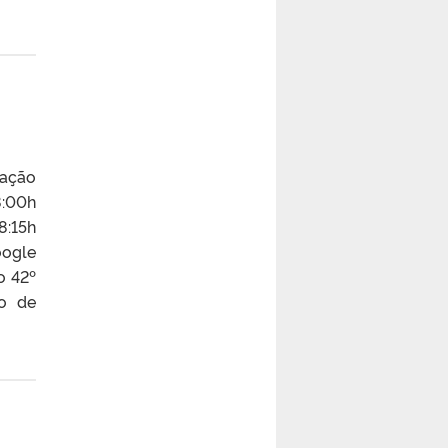
iação
8:00h
8:15h
oogle
o 42º
ão de