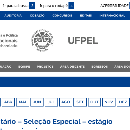
Ir para a busca
3
Ir para o rodapé
4
ACESSIBILIDADE
AUDITORIA
COBALTO
CONCURSOS
EDITAIS
INTERNACIONAL
a e Política
acionais
charelado
DUAÇÃO
EQUIPE
PROJETOS
ÁREA DISCENTE
EGRESSOS
ÁREA DO
ABR
MAI
JUN
JUL
AGO
SET
OUT
NOV
DEZ
tário – Seleção Especial – estágio