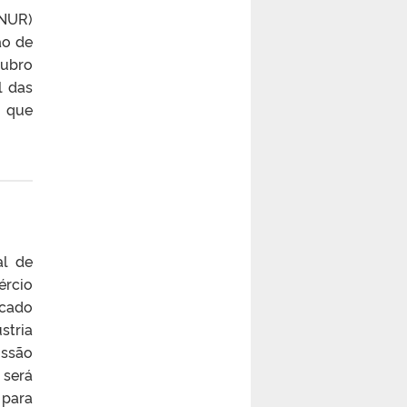
CNUR)
ão de
tubro
l das
m que
al de
ércio
rcado
stria
issão
 será
 para