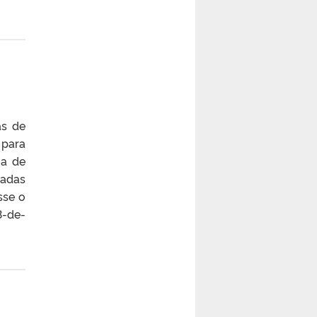
as de
 para
ia de
nadas
sse o
3-de-