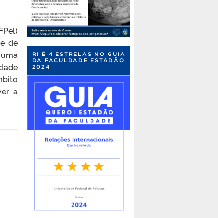
FPel)
se de
é uma
RI É 4 ESTRELAS NO GUIA
DA FACULDADE ESTADÃO
idade
2024
mbito
ver a