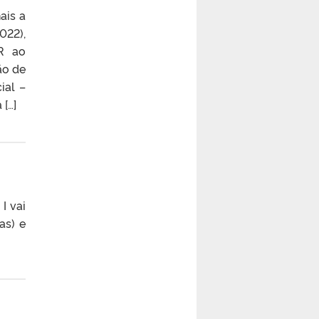
ais a
022),
AR ao
ão de
ial –
 […]
I vai
as) e