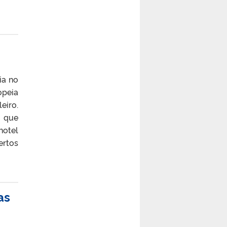
ia no
opeia
eiro.
 que
hotel
ertos
as