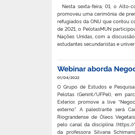
Nesta sexta-feira, 01, o Alto-
promoveu uma cerimônia de prem
refugiados da ONU que contou c
de 2021, o PelotasMUN participo
Nações Unidas, com a discussão 
estudantes secundaristas e universi
Webinar aborda Negoc
01/04/2022
O Grupo de Estudos e Pesquisas
Pelotas (Genint/UFPel), em par
Exterior, promove a live “Nego
externo”. A palestrante será C
Riograndense de Óleos Vegetais
pelo canal da disciplina (http
da professora Silvana Schimans