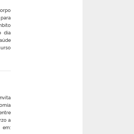
corpo
 para
mbito
o dia
Saúde
curso
nvita
nomía
entre
rzo a
em: