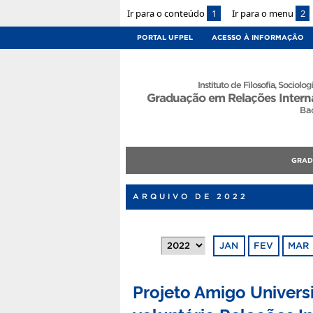
Ir para o conteúdo
1
Ir para o menu
2
PORTAL UFPEL
ACESSO À INFORMAÇÃO
Instituto de Filosofia, Sociologi
Graduação em Relações Intern
Ba
GRA
ARQUIVO DE 2022
JAN
FEV
MAR
Projeto Amigo Universi