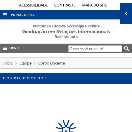
ACESSIBILIDADE
CONTRASTE
MAPA DO SITE
PORTAL UFPEL
ACESSO À INFORMAÇÃO
Instituto de Filosofia, Sociologia e Política
Graduação em Relações Internacionais
AUDITORIA
Bacharelado
COBALTO
MENU
CONCURSOS
Início
Equipe
Corpo Docente
EDITAIS
INTERNACIONAL
CORPO DOCENTE
OUVIDORIA
PORTARIAS
TELEFONES