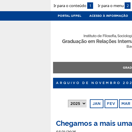
Ir para o conteúdo
1
Ir para o menu
2
PORTAL UFPEL
ACESSO À INFORMAÇÃO
Instituto de Filosofia, Sociologi
Graduação em Relações Intern
Ba
GRA
ARQUIVO DE NOVEMBRO 20
JAN
FEV
MAR
Chegamos a mais uma 
03/11/2025