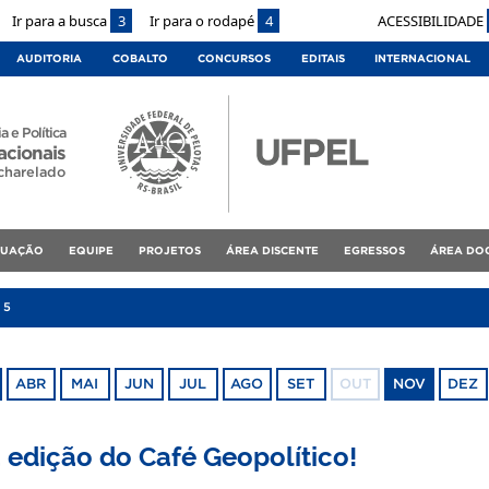
Ir para a busca
3
Ir para o rodapé
4
ACESSIBILIDADE
AUDITORIA
COBALTO
CONCURSOS
EDITAIS
INTERNACIONAL
a e Política
acionais
charelado
DUAÇÃO
EQUIPE
PROJETOS
ÁREA DISCENTE
EGRESSOS
ÁREA DO
25
ABR
MAI
JUN
JUL
AGO
SET
OUT
NOV
DEZ
edição do Café Geopolítico!