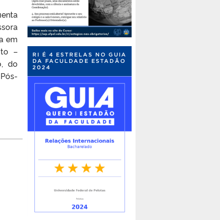
uenta
ssora
ra em
ito –
RI É 4 ESTRELAS NO GUIA
DA FACULDADE ESTADÃO
o, do
2024
 Pós-