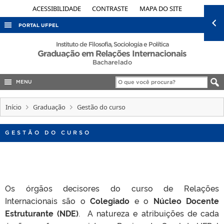
ACESSIBILIDADE
CONTRASTE
MAPA DO SITE
PORTAL UFPEL
ACESSO À INFORMAÇÃO
Instituto de Filosofia, Sociologia e Política
Graduação em Relações Internacionais
AUDITORIA
Bacharelado
COBALTO
MENU
CONCURSOS
Início
Graduação
Gestão do curso
EDITAIS
INTERNACIONAL
GESTÃO DO CURSO
OUVIDORIA
PORTARIAS
TELEFONES
Os órgãos decisores
do curso de
Relações
Internacionais são o
Colegiado
e o
Núcleo Docente
Estruturante (NDE)
. A natureza e atribuições de cada