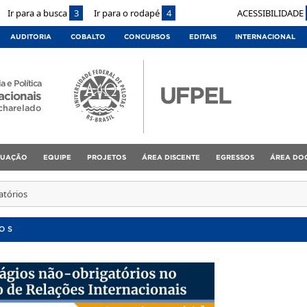
Ir para a busca
3
Ir para o rodapé
4
ACESSIBILIDADE
AUDITORIA
COBALTO
CONCURSOS
EDITAIS
INTERNACIONAL
a e Política
acionais
charelado
DUAÇÃO
EQUIPE
PROJETOS
ÁREA DISCENTE
EGRESSOS
ÁREA DO
atórios
OS