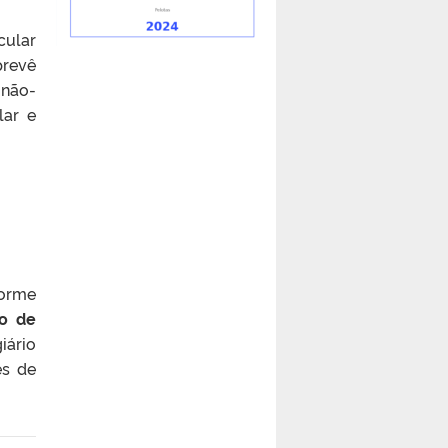
cular
prevê
 não-
lar e
forme
o de
iário
es de