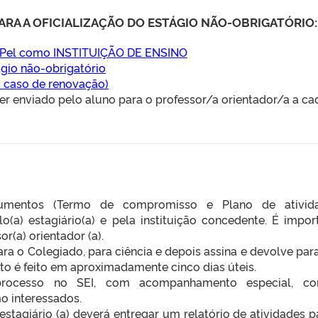
RA A OFICIALIZAÇÃO DO ESTÁGIO NÃO-OBRIGATÓRIO:
Pel como INSTITUIÇÃO DE ENSINO
ágio não-obrigatório
 caso de renovação)
er enviado pelo aluno para o professor/a orientador/a a ca
umentos (Termo de compromisso e Plano de ativida
(a) estagiário(a) e pela instituição concedente. É impor
or(a) orientador (a).
a o Colegiado, para ciência e depois assina e devolve para
to é feito em aproximadamente cinco dias úteis.
processo no SEI, com acompanhamento especial, c
o interessados.
 estagiário (a) deverá entregar um relatório de atividades p