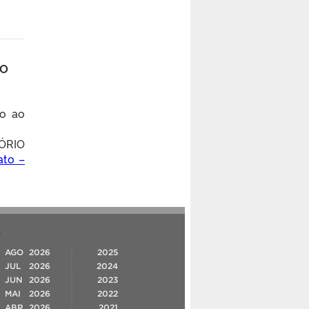
IO
do ao
ÓRIO
ato –
O
AGO
2026
2025
JUL
2026
2024
JUN
2026
2023
MAI
2026
2022
ABR
2026
2021