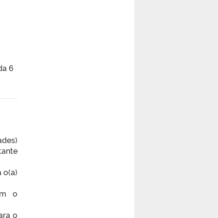
da 6
des)
tante
 o(a)
om o
ara o