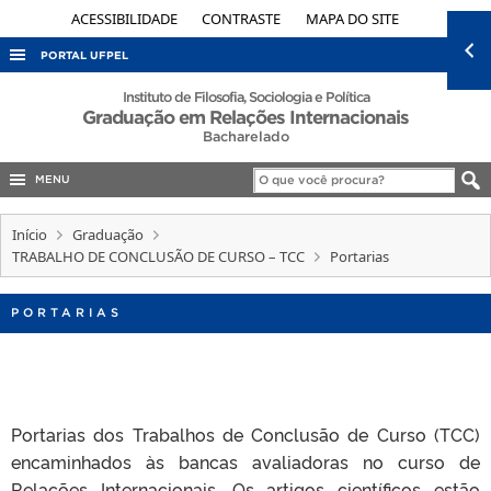
ACESSIBILIDADE
CONTRASTE
MAPA DO SITE
PORTAL UFPEL
ACESSO À INFORMAÇÃO
Instituto de Filosofia, Sociologia e Política
Graduação em Relações Internacionais
AUDITORIA
Bacharelado
COBALTO
MENU
CONCURSOS
Início
Graduação
EDITAIS
TRABALHO DE CONCLUSÃO DE CURSO – TCC
Portarias
INTERNACIONAL
PORTARIAS
OUVIDORIA
PORTARIAS
TELEFONES
Portarias dos Trabalhos de Conclusão de Curso (TCC)
encaminhados às bancas avaliadoras no curso de
Relações Internacionais. Os artigos científicos estão