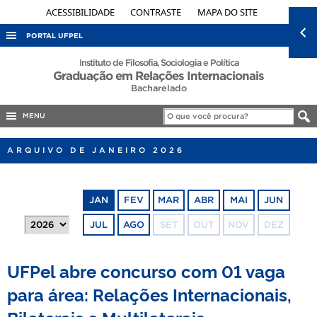
ACESSIBILIDADE
CONTRASTE
MAPA DO SITE
PORTAL UFPEL
ACESSO À INFORMAÇÃO
Instituto de Filosofia, Sociologia e Política
Graduação em Relações Internacionais
AUDITORIA
Bacharelado
COBALTO
MENU
CONCURSOS
ARQUIVO DE JANEIRO 2026
EDITAIS
INTERNACIONAL
JAN
FEV
MAR
ABR
MAI
JUN
OUVIDORIA
JUL
AGO
SET
OUT
NOV
DEZ
PORTARIAS
TELEFONES
UFPel abre concurso com 01 vaga
para área: Relações Internacionais,