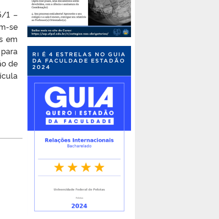
5/1 –
em-se
os em
 para
RI É 4 ESTRELAS NO GUIA
DA FACULDADE ESTADÃO
ão de
2024
ícula