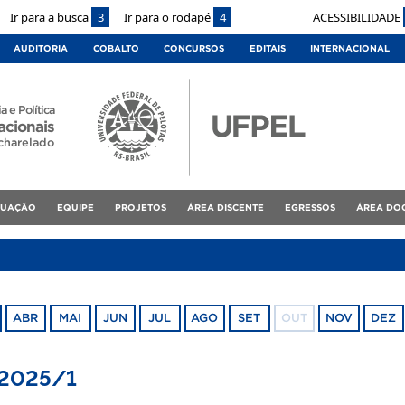
Ir para a busca
3
Ir para o rodapé
4
ACESSIBILIDADE
AUDITORIA
COBALTO
CONCURSOS
EDITAIS
INTERNACIONAL
a e Política
acionais
charelado
DUAÇÃO
EQUIPE
PROJETOS
ÁREA DISCENTE
EGRESSOS
ÁREA DO
ABR
MAI
JUN
JUL
AGO
SET
OUT
NOV
DEZ
s 2025/1