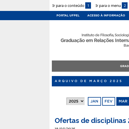
Ir para o conteúdo
1
Ir para o menu
2
PORTAL UFPEL
ACESSO À INFORMAÇÃO
Instituto de Filosofia, Sociologi
Graduação em Relações Intern
Ba
GRA
ARQUIVO DE MARÇO 2025
JAN
FEV
MAR
Ofertas de disciplina
18/03/2025