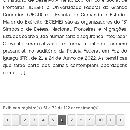
Fronteiras (IDESF), a Universidade Federal da Grande
Dourados (UFGD) e a Escola de Comando e Estado-
Maior do Exército (ECEME) são as organizadores do “3°
Simpósio de Defesa Nacional, Fronteiras e Migrações:
Estudos sobre ajuda humanitária e segurança integrada”.
O evento será realizado em formato online e também
presencial, no auditório da Polícia Federal em Foz do
Iguaçu (PR), de 21 a 24 de Junho de 2022. As temáticas
que farão parte dos painéis contemplam abordagens
como a […]
Exibindo registro(s) 61 a 72 de 122 encontrado(s).
<
1
2
3
4
5
6
7
8
9
10
11
>