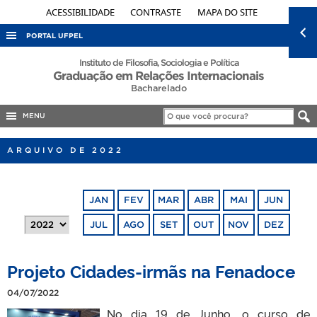
ACESSIBILIDADE
CONTRASTE
MAPA DO SITE
PORTAL UFPEL
ACESSO À INFORMAÇÃO
Instituto de Filosofia, Sociologia e Política
Graduação em Relações Internacionais
AUDITORIA
Bacharelado
COBALTO
MENU
CONCURSOS
ARQUIVO DE 2022
EDITAIS
INTERNACIONAL
JAN
FEV
MAR
ABR
MAI
JUN
OUVIDORIA
JUL
AGO
SET
OUT
NOV
DEZ
PORTARIAS
TELEFONES
Projeto Cidades-irmãs na Fenadoce
04/07/2022
No dia 19 de Junho, o curso de