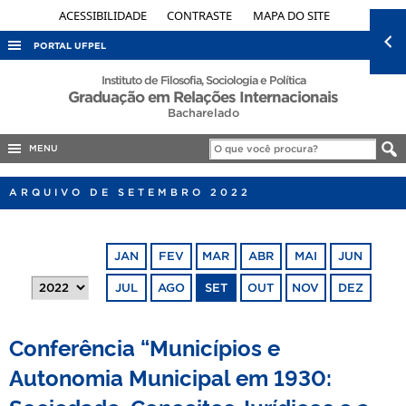
ACESSIBILIDADE
CONTRASTE
MAPA DO SITE
PORTAL UFPEL
ACESSO À INFORMAÇÃO
Instituto de Filosofia, Sociologia e Política
Graduação em Relações Internacionais
AUDITORIA
Bacharelado
COBALTO
MENU
CONCURSOS
ARQUIVO DE SETEMBRO 2022
EDITAIS
INTERNACIONAL
JAN
FEV
MAR
ABR
MAI
JUN
OUVIDORIA
JUL
AGO
SET
OUT
NOV
DEZ
PORTARIAS
TELEFONES
Conferência “Municípios e
Autonomia Municipal em 1930: