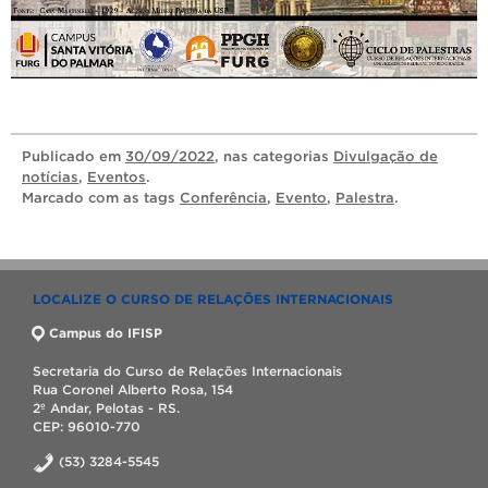
Publicado
em
30/09/2022
, nas categorias
Divulgação de
notícias
,
Eventos
.
Marcado com as tags
Conferência
,
Evento
,
Palestra
.
LOCALIZE O CURSO DE RELAÇÕES INTERNACIONAIS
Campus do IFISP
Secretaria do Curso de Relações Internacionais
Rua Coronel Alberto Rosa, 154
2º Andar, Pelotas - RS.
CEP: 96010-770
(53) 3284-5545