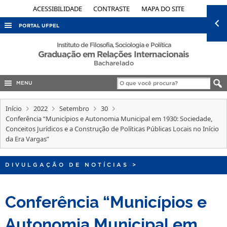
ACESSIBILIDADE
CONTRASTE
MAPA DO SITE
PORTAL UFPEL
ACESSO À INFORMAÇÃO
Instituto de Filosofia, Sociologia e Política
Graduação em Relações Internacionais
AUDITORIA
Bacharelado
COBALTO
MENU
CONCURSOS
Início
2022
Setembro
30
EDITAIS
Conferência “Municípios e Autonomia Municipal em 1930: Sociedade,
Conceitos Jurídicos e a Construção de Políticas Públicas Locais no Início
INTERNACIONAL
da Era Vargas”
OUVIDORIA
PORTARIAS
DIVULGAÇÃO DE NOTÍCIAS
>
TELEFONES
Conferência “Municípios e
Autonomia Municipal em