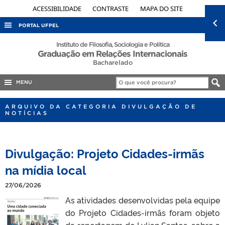
ACESSIBILIDADE
CONTRASTE
MAPA DO SITE
PORTAL UFPEL
ACESSO À INFORMAÇÃO
Instituto de Filosofia, Sociologia e Política
Graduação em Relações Internacionais
AUDITORIA
Bacharelado
COBALTO
MENU
CONCURSOS
ARQUIVO DA CATEGORIA DIVULGAÇÃO DE
EDITAIS
NOTÍCIAS
INTERNACIONAL
OUVIDORIA
Divulgação: Projeto Cidades-irmãs
PORTARIAS
na mídia local
TELEFONES
27/06/2026
As atividades desenvolvidas pela equipe
do Projeto Cidades-irmãs foram objeto