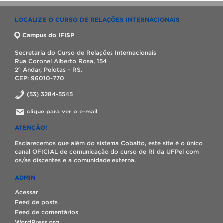
LOCALIZE O CURSO DE RELAÇÕES INTERNACIONAIS
Campus do IFISP
Secretaria do Curso de Relações Internacionais
Rua Coronel Alberto Rosa, 154
2º Andar, Pelotas - RS.
CEP: 96010-770
(53) 3284-5545
clique para ver o e-mail
ATENÇÃO!
Esclarecemos que além do sistema Cobalto, este site é o único
canal OFICIAL de comunicação do curso de RI da UFPel com
os/as discentes e a comunidade externa.
ADMIN
Acessar
Feed de posts
Feed de comentários
WordPress.org