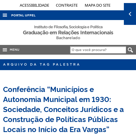
ACESSIBILIDADE
CONTRASTE
MAPA DO SITE
PORTAL UFPEL
ACESSO À INFORMAÇÃO
Instituto de Filosofia, Sociologia e Política
Graduação em Relações Internacionais
AUDITORIA
Bacharelado
COBALTO
MENU
CONCURSOS
ARQUIVO DA TAG PALESTRA
EDITAIS
INTERNACIONAL
Conferência “Municípios e
OUVIDORIA
Autonomia Municipal em 1930:
PORTARIAS
Sociedade, Conceitos Jurídicos e a
TELEFONES
Construção de Políticas Públicas
Locais no Início da Era Vargas”