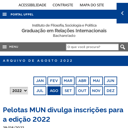
ACESSIBILIDADE
CONTRASTE
MAPA DO SITE
PORTAL UFPEL
ACESSO À INFORMAÇÃO
Instituto de Filosofia, Sociologia e Política
Graduação em Relações Internacionais
AUDITORIA
Bacharelado
COBALTO
MENU
CONCURSOS
ARQUIVO DE AGOSTO 2022
EDITAIS
INTERNACIONAL
JAN
FEV
MAR
ABR
MAI
JUN
OUVIDORIA
JUL
AGO
SET
OUT
NOV
DEZ
PORTARIAS
TELEFONES
Pelotas MUN divulga inscrições para
a edição 2022
29/08/2022