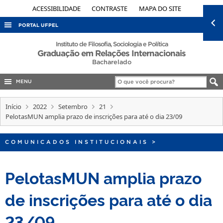
ACESSIBILIDADE
CONTRASTE
MAPA DO SITE
PORTAL UFPEL
ACESSO À INFORMAÇÃO
Instituto de Filosofia, Sociologia e Política
Graduação em Relações Internacionais
AUDITORIA
Bacharelado
COBALTO
MENU
CONCURSOS
Início
2022
Setembro
21
EDITAIS
PelotasMUN amplia prazo de inscrições para até o dia 23/09
INTERNACIONAL
COMUNICADOS INSTITUCIONAIS
>
OUVIDORIA
PORTARIAS
PelotasMUN amplia prazo
TELEFONES
de inscrições para até o dia
23/09