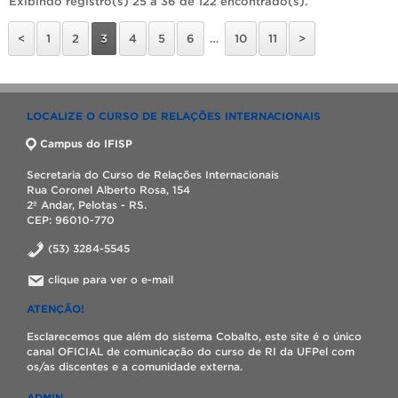
Exibindo registro(s) 25 a 36 de 122 encontrado(s).
<
1
2
3
4
5
6
…
10
11
>
LOCALIZE O CURSO DE RELAÇÕES INTERNACIONAIS
Campus do IFISP
Secretaria do Curso de Relações Internacionais
Rua Coronel Alberto Rosa, 154
2º Andar, Pelotas - RS.
CEP: 96010-770
(53) 3284-5545
clique para ver o e-mail
ATENÇÃO!
Esclarecemos que além do sistema Cobalto, este site é o único
canal OFICIAL de comunicação do curso de RI da UFPel com
os/as discentes e a comunidade externa.
ADMIN