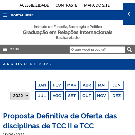
ACESSIBILIDADE
CONTRASTE
MAPA DO SITE
PORTAL UFPEL
ACESSO À INFORMAÇÃO
Instituto de Filosofia, Sociologia e Política
Graduação em Relações Internacionais
AUDITORIA
Bacharelado
COBALTO
MENU
CONCURSOS
ARQUIVO DE 2022
EDITAIS
INTERNACIONAL
JAN
FEV
MAR
ABR
MAI
JUN
OUVIDORIA
JUL
AGO
SET
OUT
NOV
DEZ
PORTARIAS
TELEFONES
Proposta Definitiva de Oferta das
disciplinas de TCC II e TCC
13/09/2022