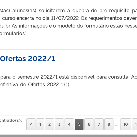
as) alunos(as) solicitarem a quebra de pré-requisito p
 curso encerra no dia 11/07/2022. Os requerimentos deve
du.br As informações e o modelo do formulário estão nesse 
ormulários”
e Ofertas 2022/1
 para o semestre 2022/1 está disponível para consulta. A
efinitiva-de-Ofertas-2022-1 (1)
ontrado(s).
<
1
2
3
4
5
6
7
8
…
10
1