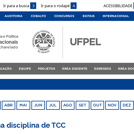
Ir para a busca
3
Ir para o rodapé
4
ACESSIBILIDADE
AUDITORIA
COBALTO
CONCURSOS
EDITAIS
INTERNACIONAL
a e Política
acionais
charelado
DUAÇÃO
EQUIPE
PROJETOS
ÁREA DISCENTE
EGRESSOS
ÁREA DO
ABR
MAI
JUN
JUL
AGO
SET
OUT
NOV
DEZ
a disciplina de TCC