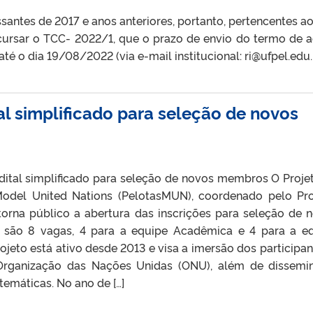
antes de 2017 e anos anteriores, portanto, pertencentes a
cursar o TCC- 2022/1, que o prazo de envio do termo de a
até o dia 19/08/2022 (via e-mail institucional: ri@ufpel.edu.
l simplificado para seleção de novos
ital simplificado para seleção de novos membros O Proje
odel United Nations (PelotasMUN), coordenado pelo Prof
torna público a abertura das inscrições para seleção de 
são 8 vagas, 4 para a equipe Acadêmica e 4 para a e
rojeto está ativo desde 2013 e visa a imersão dos participan
Organização das Nações Unidas (ONU), além de dissemi
emáticas. No ano de […]