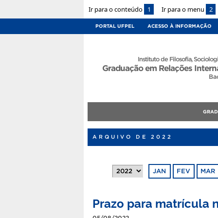
Ir para o conteúdo
1
Ir para o menu
2
PORTAL UFPEL
ACESSO À INFORMAÇÃO
Instituto de Filosofia, Sociologi
Graduação em Relações Intern
Ba
GRA
ARQUIVO DE 2022
JAN
FEV
MAR
Prazo para matrícula n
05/08/2022