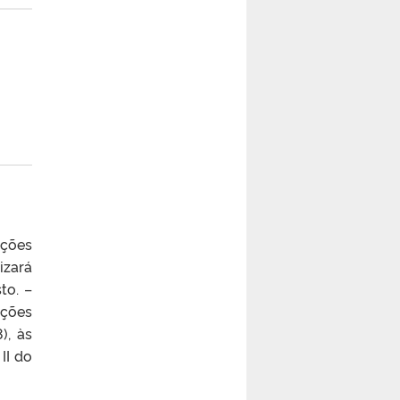
ações
izará
to. –
ações
), às
II do