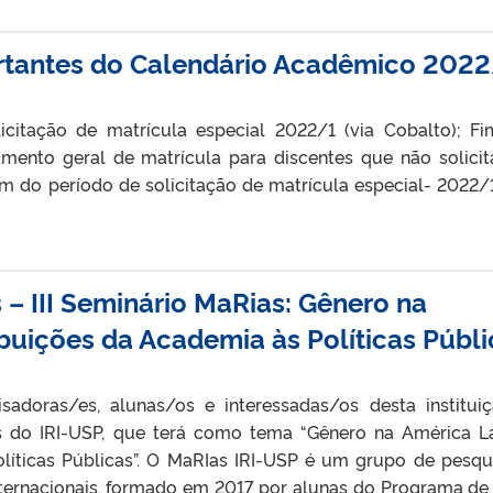
rtantes do Calendário Acadêmico 202
icitação de matrícula especial 2022/1 (via Cobalto); F
amento geral de matrícula para discentes que não solici
m do período de solicitação de matrícula especial- 2022/1
– III Seminário MaRias: Gênero na
ibuições da Academia às Políticas Públi
sadoras/es, alunas/os e interessadas/os desta institui
as do IRI-USP, que terá como tema “Gênero na América La
líticas Públicas”. O MaRIas IRI-USP é um grupo de pesqu
ternacionais, formado em 2017 por alunas do Programa de