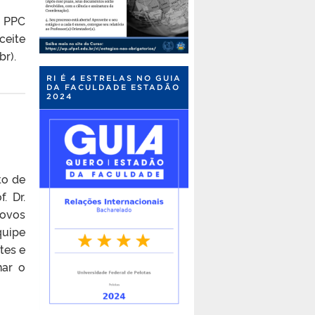
o PPC
ceite
br).
RI É 4 ESTRELAS NO GUIA
DA FACULDADE ESTADÃO
2024
to de
. Dr.
novos
quipe
tes e
nar o