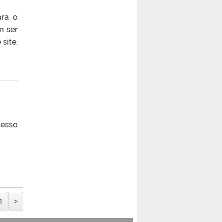
ara o
m ser
site,
cesso
1
>