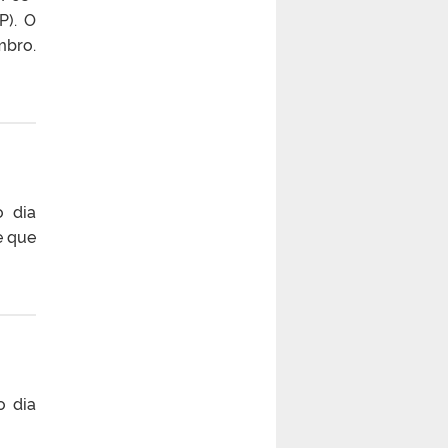
P). O
mbro.
o dia
e que
o dia