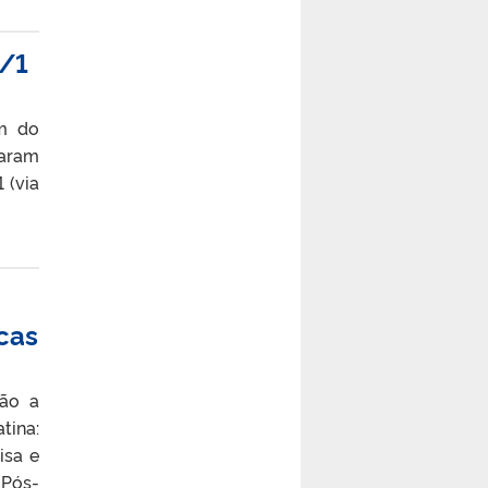
2/1
im do
taram
 (via
cas
ção a
tina:
isa e
 Pós-