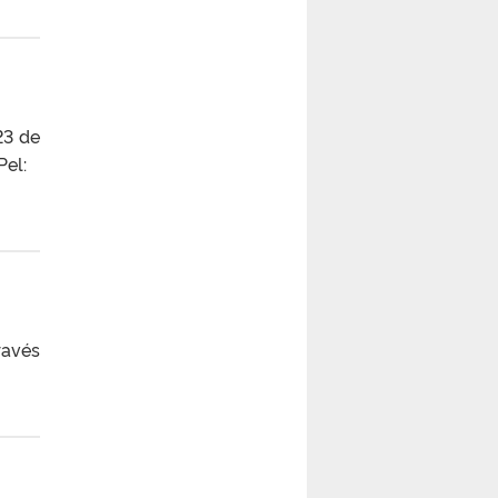
23 de
FPel:
ravés