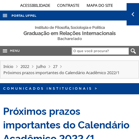
ACESSIBILIDADE
CONTRASTE
MAPA DO SITE
PORTAL UFPEL
ACESSO À INFORMAÇÃO
Instituto de Filosofia, Sociologia e Política
Graduação em Relações Internacionais
AUDITORIA
Bacharelado
COBALTO
MENU
CONCURSOS
Início
2022
Julho
27
EDITAIS
Próximos prazos importantes do Calendário Acadêmico 2022/1
INTERNACIONAL
COMUNICADOS INSTITUCIONAIS
>
OUVIDORIA
PORTARIAS
Próximos prazos
TELEFONES
importantes do Calendário
Acadêmico 2022/1