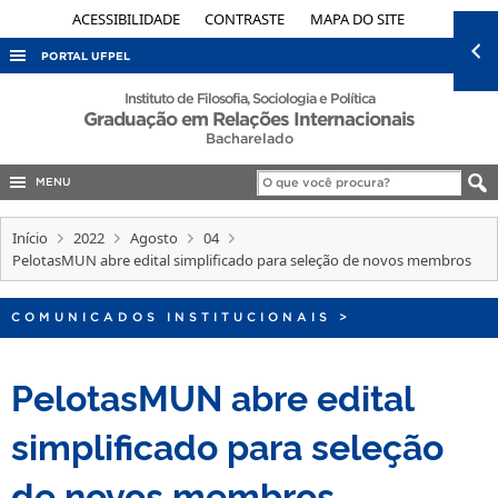
ACESSIBILIDADE
CONTRASTE
MAPA DO SITE
PORTAL UFPEL
ACESSO À INFORMAÇÃO
Instituto de Filosofia, Sociologia e Política
Graduação em Relações Internacionais
AUDITORIA
Bacharelado
COBALTO
MENU
CONCURSOS
Início
2022
Agosto
04
EDITAIS
PelotasMUN abre edital simplificado para seleção de novos membros
INTERNACIONAL
COMUNICADOS INSTITUCIONAIS
>
OUVIDORIA
PORTARIAS
PelotasMUN abre edital
TELEFONES
simplificado para seleção
de novos membros