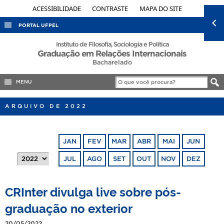
ACESSIBILIDADE
CONTRASTE
MAPA DO SITE
PORTAL UFPEL
ACESSO À INFORMAÇÃO
Instituto de Filosofia, Sociologia e Política
Graduação em Relações Internacionais
AUDITORIA
Bacharelado
COBALTO
MENU
CONCURSOS
ARQUIVO DE 2022
EDITAIS
INTERNACIONAL
JAN
FEV
MAR
ABR
MAI
JUN
OUVIDORIA
JUL
AGO
SET
OUT
NOV
DEZ
PORTARIAS
TELEFONES
CRInter divulga live sobre pós-
graduação no exterior
20/05/2022