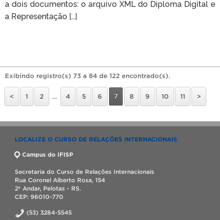
a dois documentos: o arquivo XML do Diploma Digital e
a Representação […]
Exibindo registro(s) 73 a 84 de 122 encontrado(s).
<
1
2
…
4
5
6
7
8
9
10
11
>
LOCALIZE O CURSO DE RELAÇÕES INTERNACIONAIS
Campus do IFISP
Secretaria do Curso de Relações Internacionais
Rua Coronel Alberto Rosa, 154
2º Andar, Pelotas - RS.
CEP: 96010-770
(53) 3284-5545