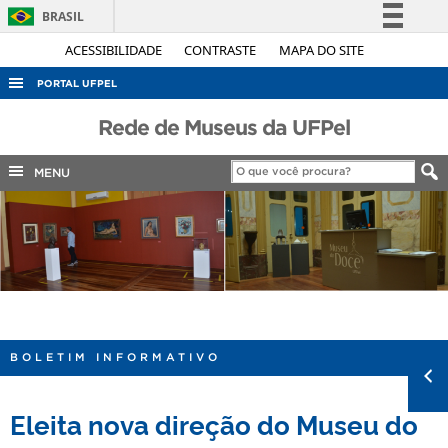
BRASIL
Simplifique!
ACESSIBILIDADE
CONTRASTE
MAPA DO SITE
Comunica BR
PORTAL UFPEL
Participe
ACESSO À INFORMAÇÃO
Rede de Museus da UFPel
Acesso à informação
AUDITORIA
Legislação
MENU
COBALTO
Canais
CONCURSOS
EDITAIS
INTERNACIONAL
OUVIDORIA
PORTARIAS
BOLETIM INFORMATIVO
TELEFONES
Eleita nova direção do Museu do