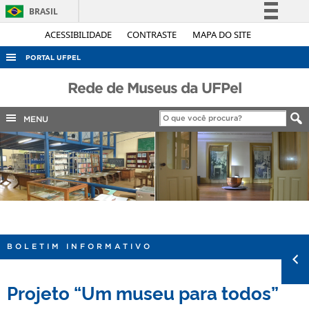
BRASIL
Simplifique!
ACESSIBILIDADE
CONTRASTE
MAPA DO SITE
Comunica BR
PORTAL UFPEL
Participe
ACESSO À INFORMAÇÃO
Rede de Museus da UFPel
Acesso à informação
AUDITORIA
Legislação
MENU
COBALTO
Canais
CONCURSOS
EDITAIS
INTERNACIONAL
OUVIDORIA
PORTARIAS
BOLETIM INFORMATIVO
TELEFONES
Projeto “Um museu para todos”