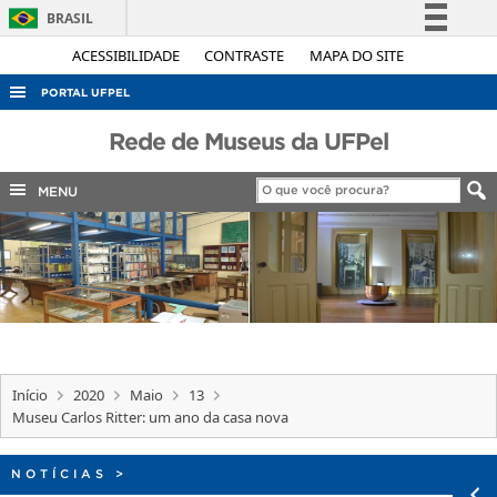
BRASIL
Simplifique!
ACESSIBILIDADE
CONTRASTE
MAPA DO SITE
Comunica BR
PORTAL UFPEL
Participe
ACESSO À INFORMAÇÃO
Rede de Museus da UFPel
Acesso à informação
AUDITORIA
Legislação
MENU
COBALTO
Canais
CONCURSOS
EDITAIS
INTERNACIONAL
OUVIDORIA
Início
2020
Maio
13
PORTARIAS
Museu Carlos Ritter: um ano da casa nova
TELEFONES
NOTÍCIAS
>