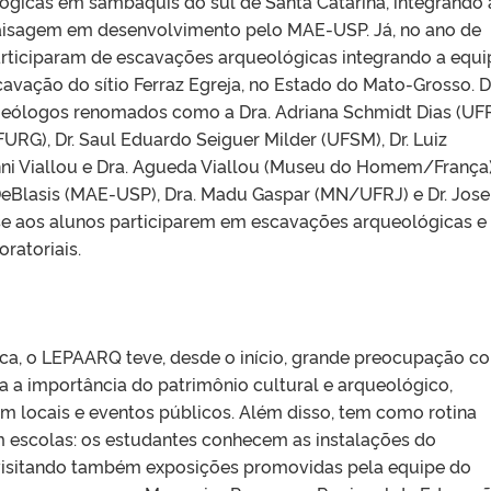
ógicas em sambaquis do sul de Santa Catarina, integrando 
aisagem em desenvolvimento pelo MAE-USP. Já, no ano de
rticiparam de escavações arqueológicas integrando a equi
scavação do sítio Ferraz Egreja, no Estado do Mato-Grosso. 
eólogos renomados como a Dra. Adriana Schmidt Dias (UF
URG), Dr. Saul Eduardo Seiguer Milder (UFSM), Dr. Luiz
nni Viallou e Dra. Agueda Viallou (Museu do Homem/França),
 DeBlasis (MAE-USP), Dra. Madu Gaspar (MN/UFRJ) e Dr. Jose
e aos alunos participarem em escavações arqueológicas e
ratoriais.
ica, o LEPAARQ teve, desde o início, grande preocupação c
 a importância do patrimônio cultural e arqueológico,
m locais e eventos públicos. Além disso, tem como rotina
m escolas: os estudantes conhecem as instalações do
 visitando também exposições promovidas pela equipe do