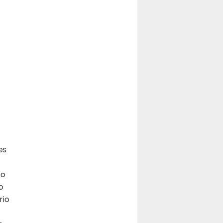
es
io
o
rio