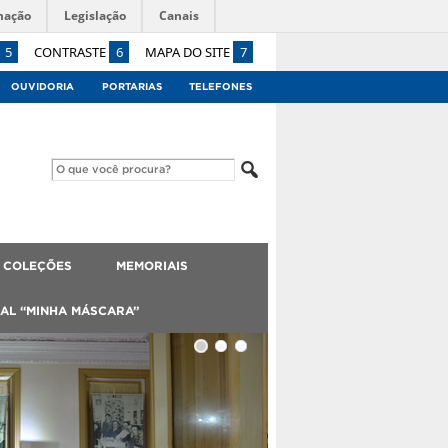
mação
Legislação
Canais
5
CONTRASTE
6
MAPA DO SITE
7
OUVIDORIA
PORTARIAS
TELEFONES
 COLEÇÕES
MEMORIAIS
AL “MINHA MÁSCARA”