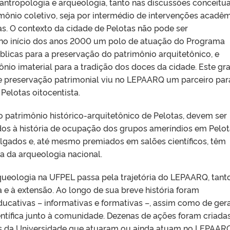
 antropologia e arqueologia, tanto nas discussões conceitua
nio coletivo, seja por intermédio de intervenções acadê
cas. O contexto da cidade de Pelotas não pode ser
 no início dos anos 2000 um polo de atuação do Programa
icas para a preservação do patrimônio arquitetônico, e
ônio imaterial para a tradição dos doces da cidade. Este gr
e preservação patrimonial viu no LEPAARQ um parceiro par
Pelotas oitocentista.
 patrimônio histórico-arquitetônico de Pelotas, devem ser
dos à história de ocupação dos grupos ameríndios em Pelot
ulgados e, até mesmo premiados em salões científicos, têm
a da arqueologia nacional.
ueologia na UFPEL passa pela trajetória do LEPAARQ, tant
a e à extensão. Ao longo de sua breve história foram
ducativas – informativas e formativas –, assim como de ger
ntífica junto à comunidade. Dezenas de ações foram criada
os da Universidade que atuaram ou ainda atuam no LEPAARQ