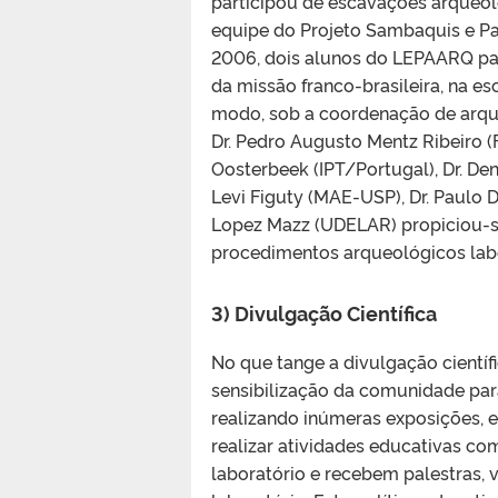
participou de escavações arqueol
equipe do Projeto Sambaquis e P
2006, dois alunos do LEPAARQ pa
da missão franco-brasileira, na e
modo, sob a coordenação de arqu
Dr. Pedro Augusto Mentz Ribeiro (F
Oosterbeek (IPT/Portugal), Dr. De
Levi Figuty (MAE-USP), Dr. Paulo
Lopez Mazz (UDELAR) propiciou-s
procedimentos arqueológicos labo
3) Divulgação Científica
No que tange a divulgação científ
sensibilização da comunidade para
realizando inúmeras exposições, e
realizar atividades educativas co
laboratório e recebem palestras,