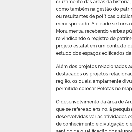
cruzamento das áreas da história,
como também na gestão do patrimô
ou resultantes de políticas públi
menosprezado. A cidade se torna
Monumenta, recebendo verbas públ
reivindicando o registro de patrim
projeto estatal em um contexto d
estudo dos espaços edificados da 
Além dos projetos relacionados ao
destacados os projetos relaciona
região, os quais, amplamente div
permitido colocar Pelotas no map
O desenvolvimento da área de Arq
que se refere ao ensino, à pesquis
desenvolvidas várias atividades e
de conhecimento e divulgação cie
sentido da qualificação dos alun