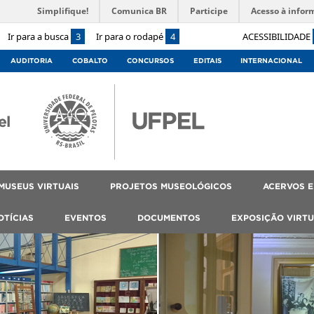
Simplifique!
Comunica BR
Participe
Acesso à infor
Ir para a busca
3
Ir para o rodapé
4
ACESSIBILIDADE
AUDITORIA
COBALTO
CONCURSOS
EDITAIS
INTERNACIONAL
el
MUSEUS VIRTUAIS
PROJETOS MUSEOLÓGICOS
ACERVOS E
OTÍCIAS
EVENTOS
DOCUMENTOS
EXPOSIÇÃO VIRTU