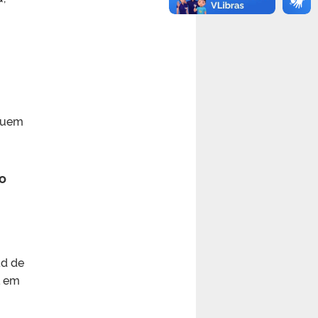
ibuem
po
ad de
L em