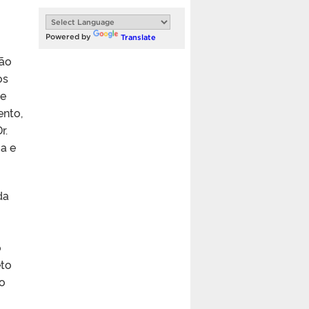
Powered by
Translate
ção
os
ue
ento,
r.
a e
da
o
eto
io