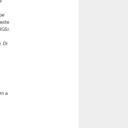
a
pe
Deste
RGS),
 Dr.
om a