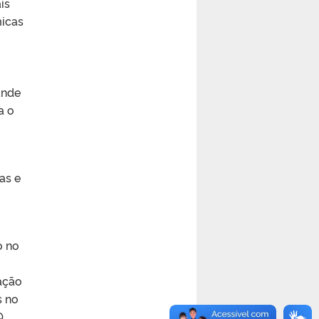
is
micas
ande
a o
as e
o no
ação
s no
,