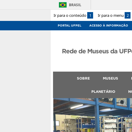
BRASIL
Ir para o conteúdo
1
Ir para o menu
2
PORTAL UFPEL
ACESSO À INFORMAÇÃO
Rede de Museus da UFP
SOBRE
MUSEUS
PLANETÁRIO
N