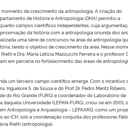
 momento de crescimento da antropologia. A criação do
partamento de História e Antropologia (DHA) permitiu a
quanto campos científicos independentes, cuja argumenta
aproximação da história com a antropologia oriunda dos an
 realizada uma série de concursos na área de antropologia q
tória, tendo o objetivo de crescimento da área. Nesse mom
Rieth e Dra. Maria Letícia Mazzucchi Ferreira e o professor D
ram em parceria no fortalecimento das áreas de antropologi
inda um terceiro campo científico emerge. Com o incentivo 
. Inguelore S. de Sousa e do Prof. Dr. Pedro Mentz Ribeiro,
de do Rio Grande (FURG) e coordenador do Laboratório de
a daquela Universidade (LEPAN-FURG), criou-se em 2001, 
a em Antropologia e Arqueologia – LEPAARQ, como um proj
o ao ICH, sob a coordenação conjunta dos professores Fáb
ávia Rieth (antropologia).