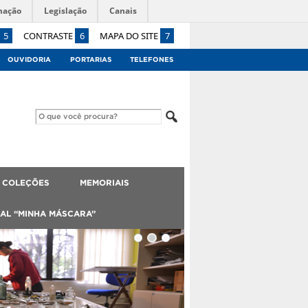
mação
Legislação
Canais
5
CONTRASTE
6
MAPA DO SITE
7
OUVIDORIA
PORTARIAS
TELEFONES
 COLEÇÕES
MEMORIAIS
AL “MINHA MÁSCARA”