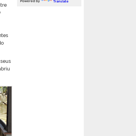
Powered by
Translate
tre
0
ntes
do
 seus
abriu