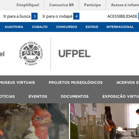
Simplifique!
Comunica BR
Participe
Acesso à infor
Ir para a busca
3
Ir para o rodapé
4
ACESSIBILIDADE
AUDITORIA
COBALTO
CONCURSOS
EDITAIS
INTERNACIONAL
el
MUSEUS VIRTUAIS
PROJETOS MUSEOLÓGICOS
ACERVOS E
OTÍCIAS
EVENTOS
DOCUMENTOS
EXPOSIÇÃO VIRTU