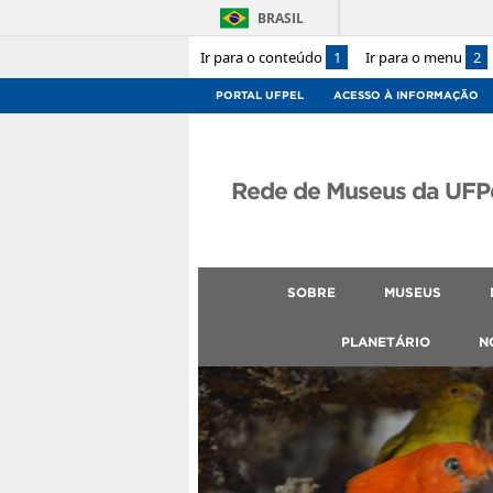
BRASIL
Ir para o conteúdo
1
Ir para o menu
2
PORTAL UFPEL
ACESSO À INFORMAÇÃO
Rede de Museus da UFP
SOBRE
MUSEUS
PLANETÁRIO
N