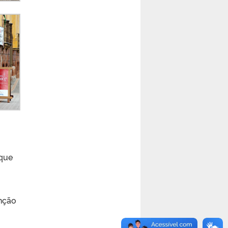
aque
enção