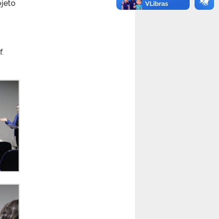
ojeto
.