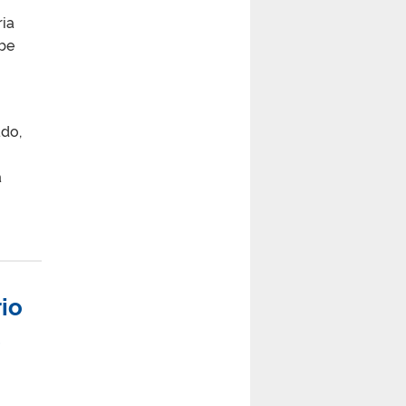
ria
ube
ado,
a
io
s