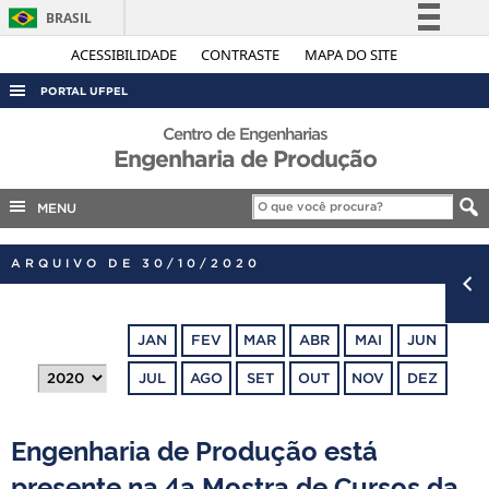
BRASIL
Simplifique!
ACESSIBILIDADE
CONTRASTE
MAPA DO SITE
Comunica BR
PORTAL UFPEL
Participe
ACESSO À INFORMAÇÃO
Centro de Engenharias
Acesso à informação
Engenharia de Produção
AUDITORIA
Legislação
COBALTO
MENU
Canais
CONCURSOS
ARQUIVO DE 30/10/2020
EDITAIS
INTERNACIONAL
JAN
FEV
MAR
ABR
MAI
JUN
OUVIDORIA
JUL
AGO
SET
OUT
NOV
DEZ
PORTARIAS
TELEFONES
Engenharia de Produção está
presente na 4a Mostra de Cursos da