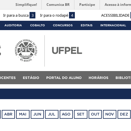
Simplifique!
Comunica BR
Participe
Acesso à infor
Ir para a busca
3
Ir para o rodapé
4
ACESSIBILIDADE
AUDITORIA
COBALTO
CONCURSOS
EDITAIS
INTERNACIONAL
s
o
OCENTES
ESTÁGIO
PORTAL DO ALUNO
HORÁRIOS
BIBLIO
ABR
MAI
JUN
JUL
AGO
SET
OUT
NOV
DEZ