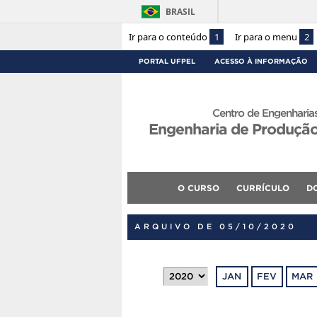
BRASIL
Ir para o conteúdo
1
Ir para o menu
2
PORTAL UFPEL
ACESSO À INFORMAÇÃO
Centro de Engenharia
Engenharia de Produçã
O CURSO
CURRÍCULO
D
ARQUIVO DE 05/10/2020
JAN
FEV
MAR