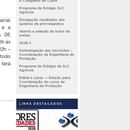
o Colegiado do Curso
Programa de Estágio SLC
Agrícola
acial
Divulgação resultados das
quebras de pré-requisitos
e e a
Aberta a seleção de bolsa de
A DE
ensino
0h às
2026-1
22h –
Homologação das Inscrições –
Coordenação de Engenharia de
étodo
Produção
 terá
Programa de Estágio da SLC
Agrícola
Edital e Listas — Eleição para
Coordenação do curso de
Engenharia de Produção
LINKS DESTACADOS