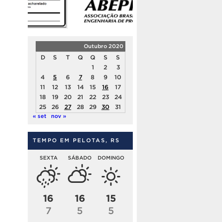
Outubro 2020
D
S
T
Q
Q
S
S
1
2
3
4
5
6
7
8
9
10
11
12
13
14
15
16
17
18
19
20
21
22
23
24
25
26
27
28
29
30
31
« set
nov »
TEMPO EM PELOTAS, RS
SEXTA
SÁBADO
DOMINGO
16
16
15
7
5
5