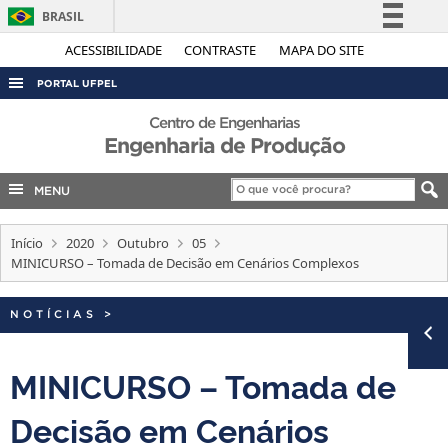
BRASIL
Simplifique!
ACESSIBILIDADE
CONTRASTE
MAPA DO SITE
Comunica BR
PORTAL UFPEL
Participe
ACESSO À INFORMAÇÃO
Centro de Engenharias
Acesso à informação
Engenharia de Produção
AUDITORIA
Legislação
COBALTO
MENU
Canais
CONCURSOS
Início
2020
Outubro
05
EDITAIS
MINICURSO – Tomada de Decisão em Cenários Complexos
INTERNACIONAL
NOTÍCIAS
>
OUVIDORIA
PORTARIAS
MINICURSO – Tomada de
TELEFONES
Decisão em Cenários